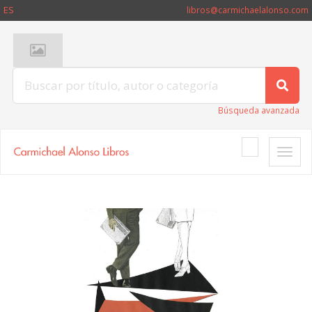
ES
libros@carmichaelalonso.com
Búsqueda avanzada
Toggle
naviga