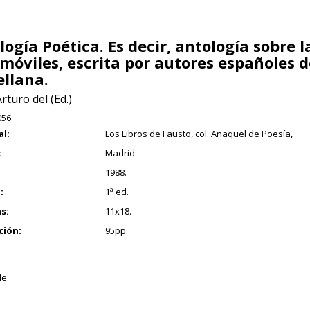
logía Poética. Es decir, antología sobre l
móviles, escrita por autores españoles 
ellana.
Arturo del (Ed.)
056
al:
Los Libros de Fausto, col. Anaquel de Poesía,
:
Madrid
1988.
:
1ª ed.
s:
11x18.
ción:
95pp.
e.