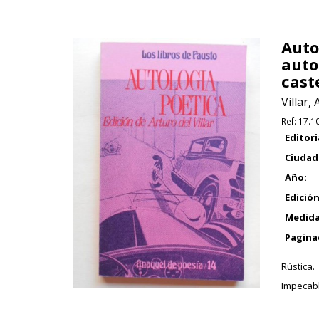
Auto
auto
cast
Villar, 
Ref:
17.1
Editori
Ciudad
Año:
Edición
Medida
Pagina
Rústica.
Impecabl