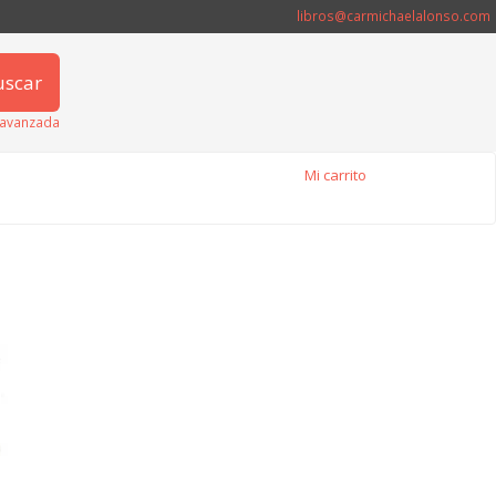
libros@carmichaelalonso.com
uscar
avanzada
Mi carrito