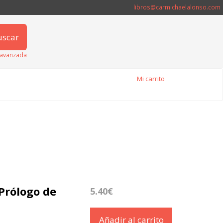
libros@carmichaelalonso.com
uscar
avanzada
Mi carrito
Prólogo de
5.40€
Añadir al carrito