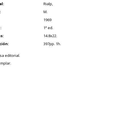
al:
Rialp,
:
M.
1969
:
1ª ed.
s:
14.8x22.
ción:
397pp. 1h.
a editorial.
mplar.