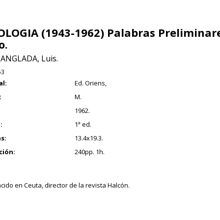
LOGIA (1943-1962) Palabras Preliminar
o.
ANGLADA, Luis.
53
al:
Ed. Oriens,
:
M.
1962.
:
1ª ed.
s:
13.4x19.3.
ción:
240pp. 1h.
cido en Ceuta, director de la revista Halcón.