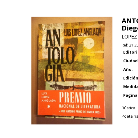
ANTO
Dieg
LOPEZ 
Ref:
21.3
Editori
Ciudad
Año:
Edición
Medida
Pagina
Rústica.
Poeta na