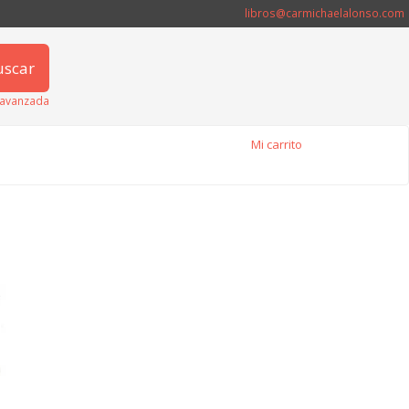
libros@carmichaelalonso.com
uscar
avanzada
Mi carrito