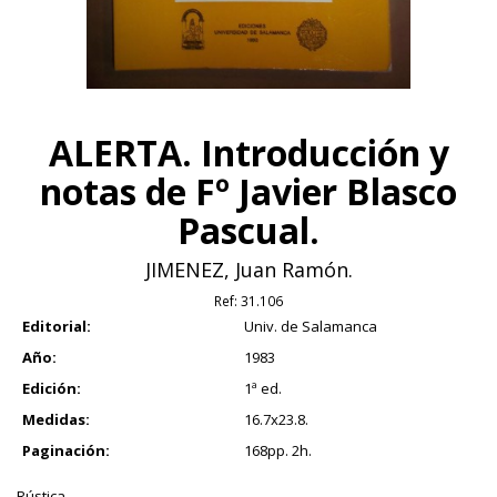
ALERTA. Introducción y
notas de Fº Javier Blasco
Pascual.
JIMENEZ, Juan Ramón.
Ref:
31.106
Editorial:
Univ. de Salamanca
Año:
1983
Edición:
1ª ed.
Medidas:
16.7x23.8.
Paginación:
168pp. 2h.
Rústica.