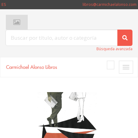
ES
libros@carmichaelalonso.com
Búsqueda avanzada
Toggle
naviga