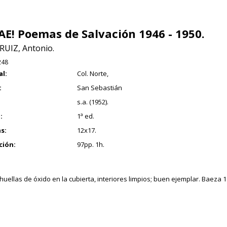
AE! Poemas de Salvación 1946 - 1950.
RUIZ, Antonio.
248
al:
Col. Norte,
:
San Sebastián
s.a. (1952).
:
1ª ed.
s:
12x17.
ción:
97pp. 1h.
huellas de óxido en la cubierta, interiores limpios; buen ejemplar. Baeza 1