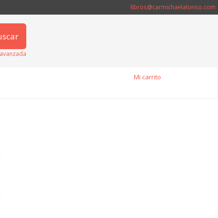
libros@carmichaelalonso.com
uscar
avanzada
Mi carrito