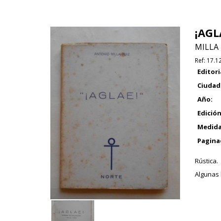
¡AGL
MILLA 
Ref:
17.1
Editori
Ciudad
Año:
Edición
Medida
Pagina
Rústica.
Algunas 