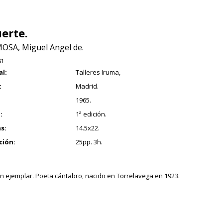
erte.
SA, Miguel Angel de.
81
al:
Talleres Iruma,
:
Madrid.
1965.
:
1ª edición.
s:
14.5x22.
ción:
25pp. 3h.
 ejemplar. Poeta cántabro, nacido en Torrelavega en 1923.