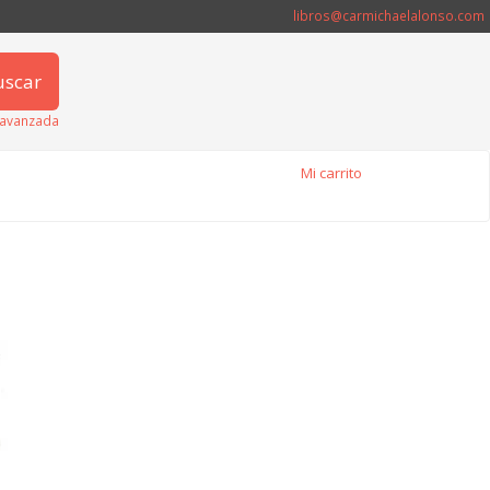
libros@carmichaelalonso.com
uscar
avanzada
Mi carrito