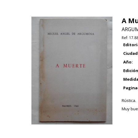
A Mu
ARGUMO
Ref:
17.8
Editori
Ciudad
Año:
Edición
Medida
Pagina
Rústica.
Muy buen