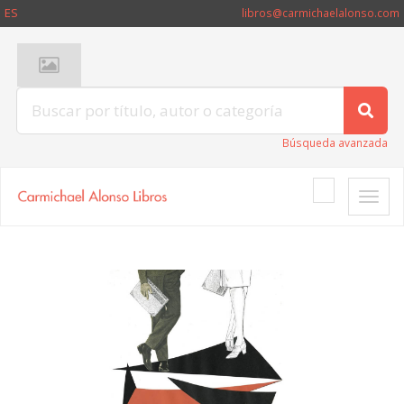
ES
libros@carmichaelalonso.com
Búsqueda avanzada
Toggle
naviga