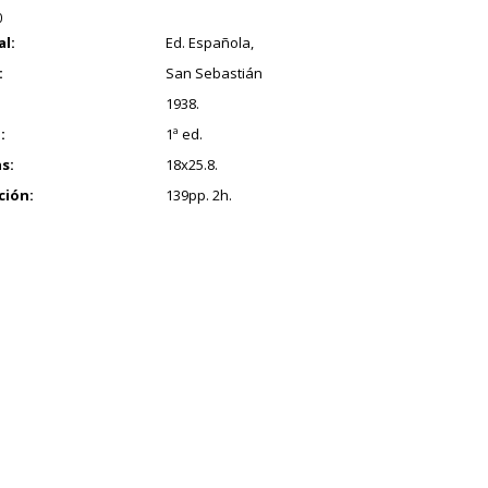
0
al:
Ed. Española,
:
San Sebastián
1938.
:
1ª ed.
s:
18x25.8.
ción:
139pp. 2h.