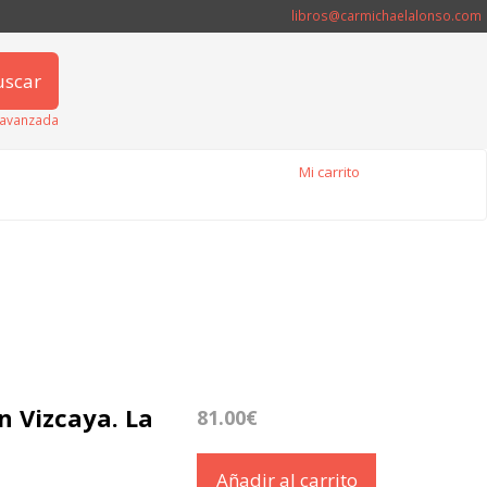
libros@carmichaelalonso.com
uscar
avanzada
Mi carrito
n Vizcaya. La
81.00€
Añadir al carrito