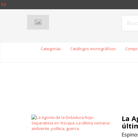
ES
Categorías
Catálogos monográficos
Compra
La A
últi
Espinos