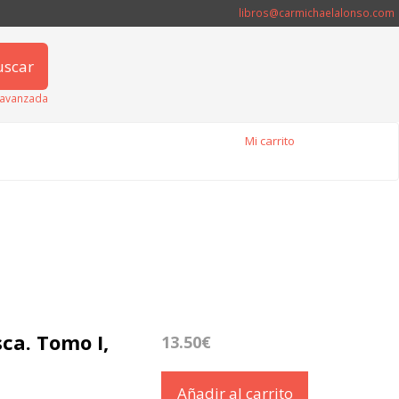
libros@carmichaelalonso.com
uscar
avanzada
Mi carrito
ca. Tomo I,
13.50€
Añadir al carrito