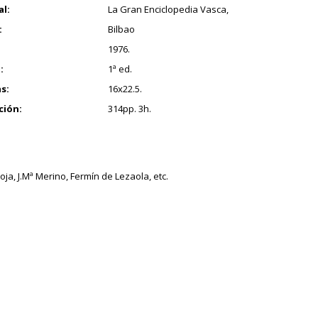
al:
La Gran Enciclopedia Vasca,
:
Bilbao
1976.
:
1ª ed.
s:
16x22.5.
ción:
314pp. 3h.
ja, J.Mª Merino, Fermín de Lezaola, etc.