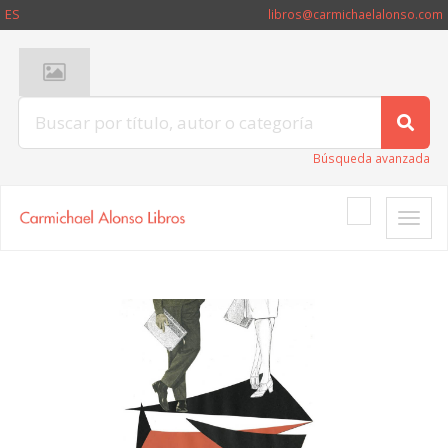
ES
libros@carmichaelalonso.com
Búsqueda avanzada
Toggle
naviga