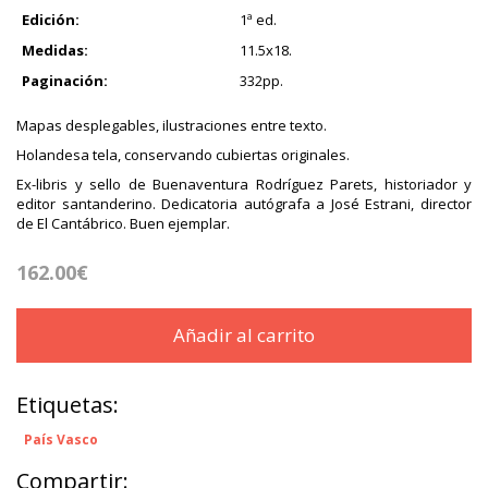
Edición:
1ª ed.
Medidas:
11.5x18.
Paginación:
332pp.
Mapas desplegables, ilustraciones entre texto.
Holandesa tela, conservando cubiertas originales.
Ex-libris y sello de Buenaventura Rodríguez Parets, historiador y
editor santanderino. Dedicatoria autógrafa a José Estrani, director
de El Cantábrico. Buen ejemplar.
162.00€
Añadir al carrito
Etiquetas:
País Vasco
Compartir: