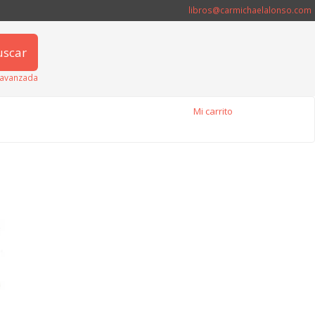
libros@carmichaelalonso.com
uscar
avanzada
Mi carrito