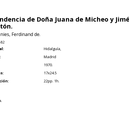
ndencia de Doña Juana de Micheo y Jim
tón.
nies, Ferdinand de.
582
al:
Hidalguía,
:
Madrid
1970.
s:
17x24.5
ción:
22pp. 1h.
.