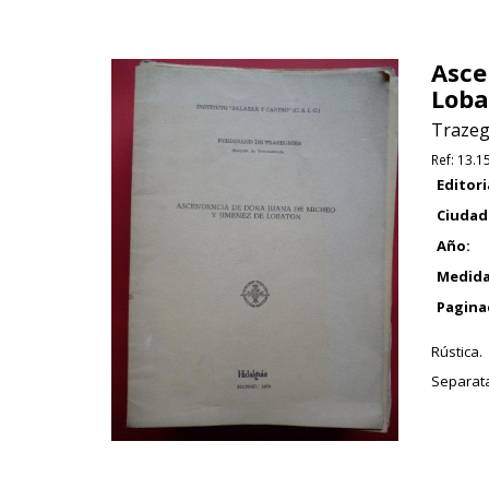
Asce
Loba
Trazeg
Ref:
13.1
Editori
Ciudad
Año:
Medida
Pagina
Rústica.
Separata