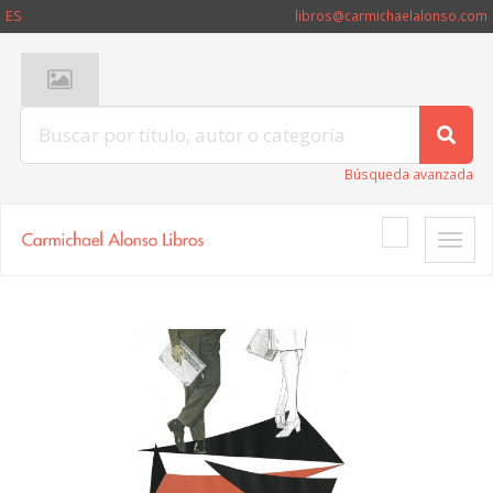
ES
libros@carmichaelalonso.com
Búsqueda avanzada
Toggle
naviga