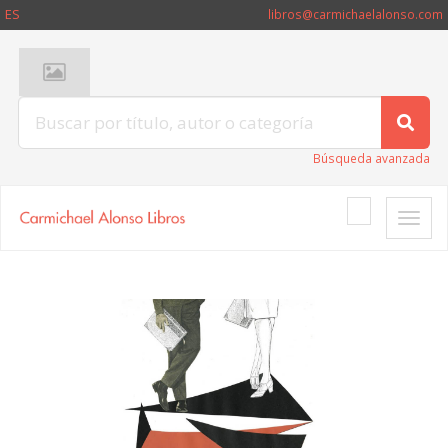
ES
libros@carmichaelalonso.com
Búsqueda avanzada
Toggle
naviga