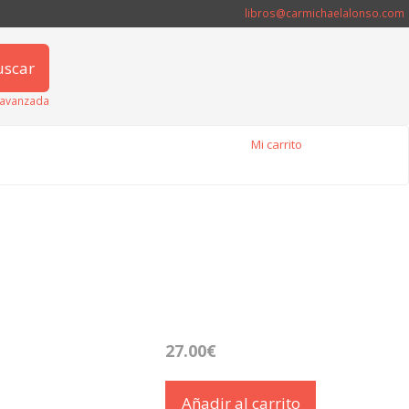
libros@carmichaelalonso.com
uscar
avanzada
Mi carrito
27.00€
Añadir al carrito