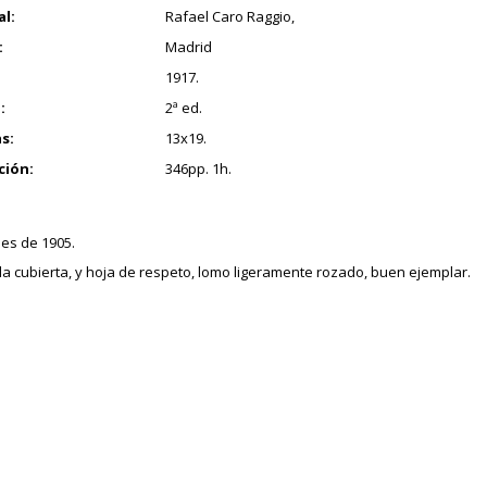
al:
Rafael Caro Raggio,
:
Madrid
1917.
:
2ª ed.
s:
13x19.
ción:
346pp. 1h.
 es de 1905.
 la cubierta, y hoja de respeto, lomo ligeramente rozado, buen ejemplar.