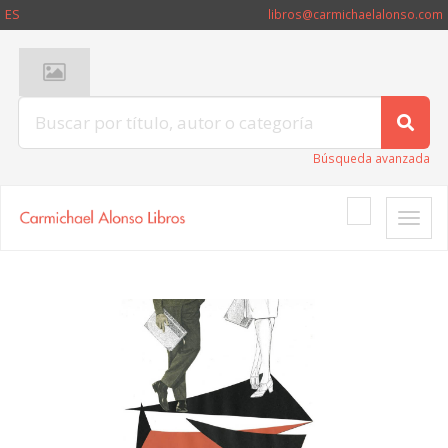
ES
libros@carmichaelalonso.com
Búsqueda avanzada
Toggle
naviga