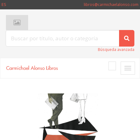
ES
libros@carmichaelalonso.com
Búsqueda avanzada
Toggle
naviga