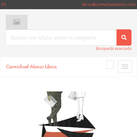
ES
libros@carmichaelalonso.com
Búsqueda avanzada
Toggle
naviga