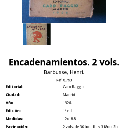
Encadenamientos. 2 vols.
Barbusse, Henri.
Ref:
8.793
Editorial:
Caro Raggio,
Ciudad:
Madrid
Año:
1926.
Edición:
1ª ed.
Medidas:
12x18.8.
Paginación:
2 vols. de 301pp. 1h. y 318pp. 3h.