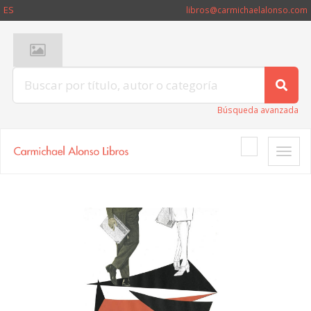
ES
libros@carmichaelalonso.com
Búsqueda avanzada
Toggle
naviga