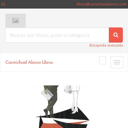
ES
libros@carmichaelalonso.com
Búsqueda avanzada
Toggle
naviga