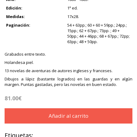
Edición:
1ª ed.
Medidas:
17x28.
Paginación:
54 + 63pp.; 60 + 60 + 59pp.; 24pp.;
15pp.; 62 + 67pp.; 73pp. ; 49 +
50pp.; 44 + 46pp.; 68 + 67pp.; 72pp;
63pp.; 48 + 50pp.
Grabados entre texto.
Holandesa piel.
13 novelas de aventuras de autores ingleses y franceses.
Dibujos a lápiz (bastante logrados) en las guardas y en algún
margen. Puntas gastadas, pero las novelas en buen estado.
81.00€
Añadir al carrito
Etiquetas: