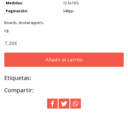
Medidas:
12.5x19.5.
Paginación:
348pp.
Boards, dustwrappers.
vg.
7.20€
Añadir al carrito
Etiquetas:
Compartir: