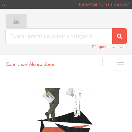
ES
libros@carmichaelalonso.com
Búsqueda avanzada
Toggle
naviga