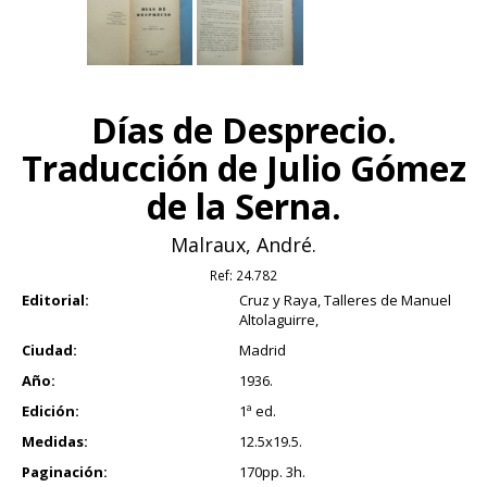
Días de Desprecio.
Traducción de Julio Gómez
de la Serna.
Malraux, André.
Ref:
24.782
Editorial:
Cruz y Raya, Talleres de Manuel
Altolaguirre,
Ciudad:
Madrid
Año:
1936.
Edición:
1ª ed.
Medidas:
12.5x19.5.
Paginación:
170pp. 3h.