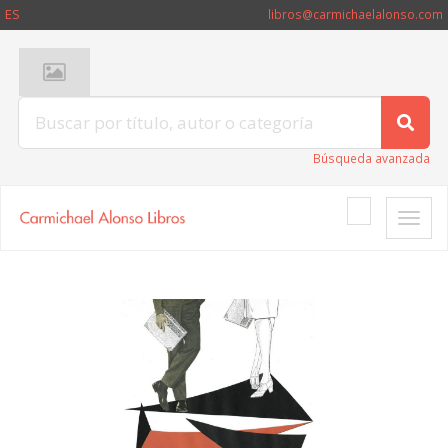
ES
libros@carmichaelalonso.com
Búsqueda avanzada
Toggle
naviga