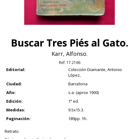
Buscar Tres Piés al Gato.
Karr, Alfonso.
Ref:
17.2166
Editorial:
Colección Diamante, Antonio
López,
Ciudad:
Barcelona
Año:
s.a. (aprox 1900)
Edición:
1ª ed.
Medidas:
9.5x15.3.
Paginación:
189pp. 1h.
Retrato.