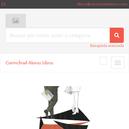
ES
libros@carmichaelalonso.com
Búsqueda avanzada
Toggle
naviga