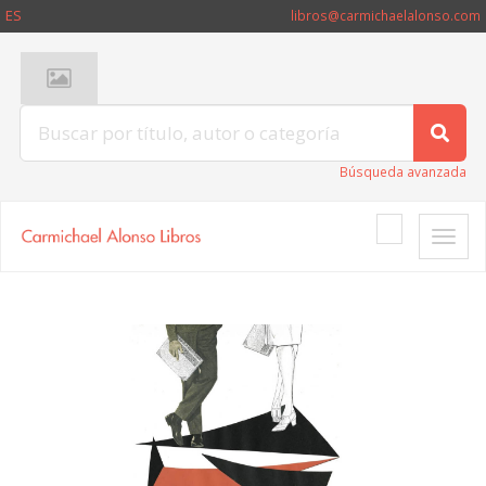
ES
libros@carmichaelalonso.com
Búsqueda avanzada
Toggle
naviga