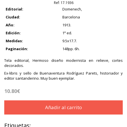
Ref:
17.1936
Editorial:
Domenech,
Ciudad:
Barcelona
Año:
1913.
Edición:
1ª ed.
Medidas:
9.5x17.7.
Paginación:
148pp. 6h.
Tela editorial, Hermoso diseño modernista en relieve, cortes
decorados.
Ex-libris y sello de Buenaventura Rodríguez Parets, historiador y
editor santanderino. Muy buen ejemplar.
10.80€
Añadir al carrito
Etiquetas: