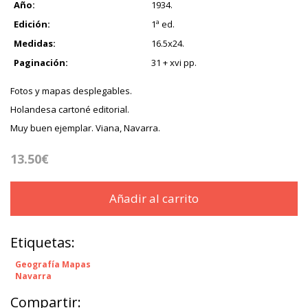
Año:
1934.
Edición:
1ª ed.
Medidas:
16.5x24.
Paginación:
31 + xvi pp.
Fotos y mapas desplegables.
Holandesa cartoné editorial.
Muy buen ejemplar. Viana, Navarra.
13.50€
Añadir al carrito
Etiquetas:
Geografía Mapas
Navarra
Compartir: