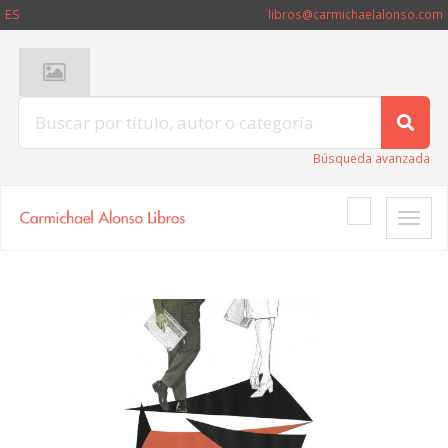
ES
libros@carmichaelalonso.com
Búsqueda avanzada
Toggle
naviga