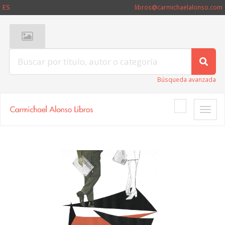
ES
libros@carmichaelalonso.com
Búsqueda avanzada
Toggle
naviga