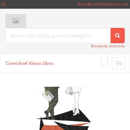
ES
libros@carmichaelalonso.com
Búsqueda avanzada
Toggle
naviga