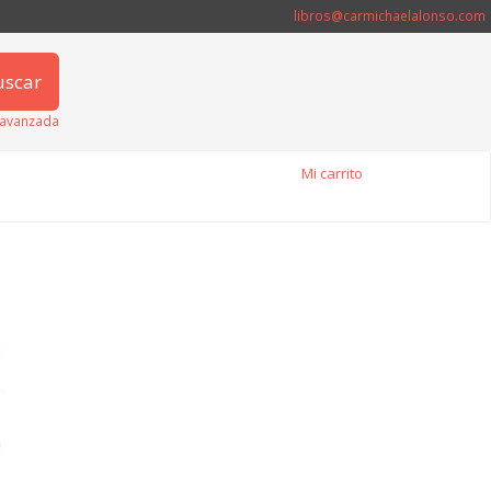
libros@carmichaelalonso.com
uscar
avanzada
Mi carrito