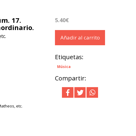
m. 17.
5.40€
ordinario.
tc.
Añadir al carrito
Etiquetas:
Música
Compartir:
atheos, etc.