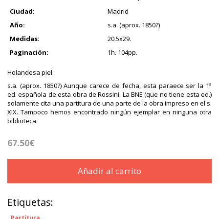
Ciudad:
Madrid
Año:
s.a. (aprox. 1850?)
Medidas:
20.5x29.
Paginación:
1h. 104pp.
Holandesa piel.
s.a. (aprox. 1850?) Aunque carece de fecha, esta paraece ser la 1ª
ed. española de esta obra de Rossini. La BNE (que no tiene esta ed.)
solamente cita una partitura de una parte de la obra impreso en el s.
XIX. Tampoco hemos encontrado ningún ejemplar en ninguna otra
biblioteca.
67.50€
Añadir al carrito
Etiquetas:
Partitura