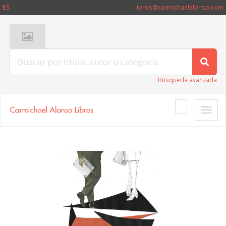
ES
libros@carmichaelalonso.com
Búsqueda avanzada
Toggle
naviga