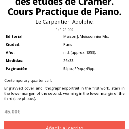
des études de Cramer.
Cours Practique de Piano.
Le Carpentier, Adolphe;
Ref:
23.992
Editorial:
Maison J. Meissonnier Fils,
Ciudad:
Paris
Año:
n.d. (approx. 1853).
Medidas:
26x33.
Paginación:
54pp.; 39pp.; 49pp.
Contemporary quarter calf.
Engravved cover and lithographedportrait in the first work. stain in
the lower margen of the second, worming in the lower margin of the
third (see photos).
45.00€
Añadir al carrito