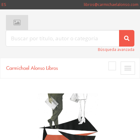
ES
libros@carmichaelalonso.com
Búsqueda avanzada
Toggle
naviga