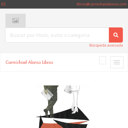
ES
libros@carmichaelalonso.com
Búsqueda avanzada
Toggle
naviga