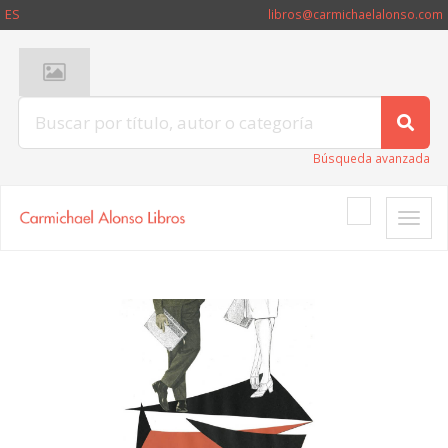
ES
libros@carmichaelalonso.com
Búsqueda avanzada
Toggle
naviga