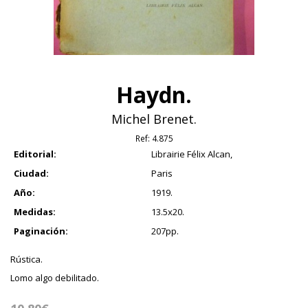
Haydn.
Michel Brenet.
Ref:
4.875
Editorial:
Librairie Félix Alcan,
Ciudad:
Paris
Año:
1919.
Medidas:
13.5x20.
Paginación:
207pp.
Rústica.
Lomo algo debilitado.