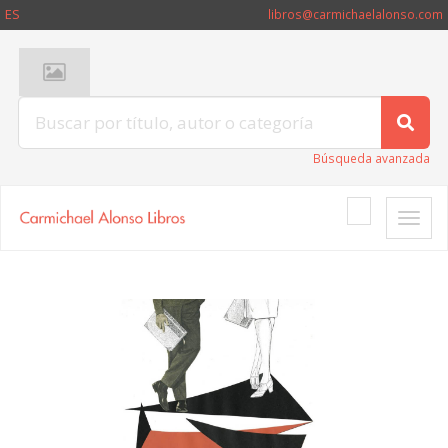
ES
libros@carmichaelalonso.com
Búsqueda avanzada
Toggle
naviga