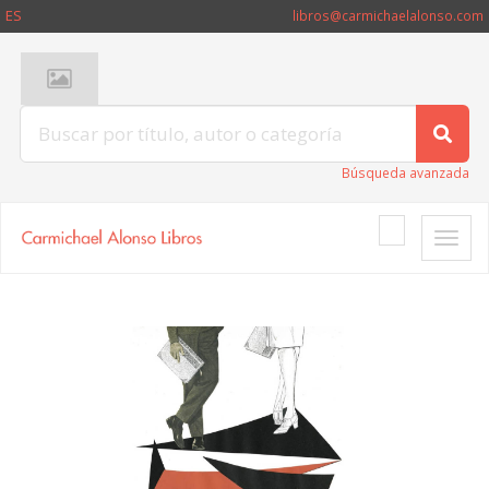
ES
libros@carmichaelalonso.com
Búsqueda avanzada
Toggle
naviga