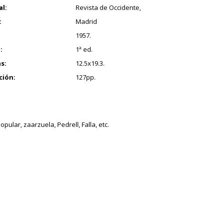
al:
Revista de Occidente,
:
Madrid
1957.
:
1ª ed.
s:
12.5x19.3.
ción:
127pp.
pular, zaarzuela, Pedrell, Falla, etc.