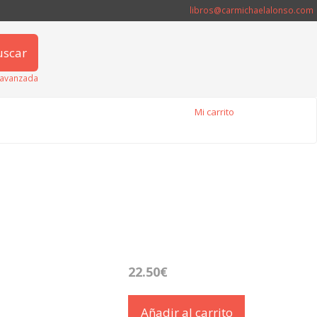
libros@carmichaelalonso.com
uscar
avanzada
Mi carrito
22.50€
Añadir al carrito