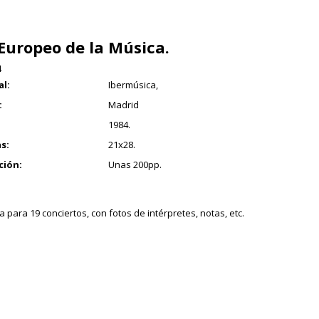
Europeo de la Música.
4
al:
Ibermúsica,
:
Madrid
1984.
s:
21x28.
ción:
Unas 200pp.
 para 19 conciertos, con fotos de intérpretes, notas, etc.