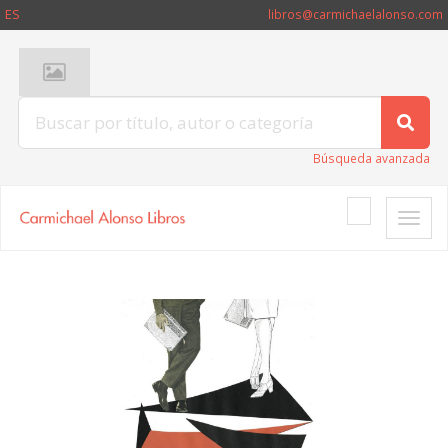
ES
libros@carmichaelalonso.com
Búsqueda avanzada
Toggle
naviga