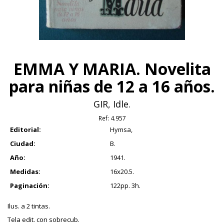
EMMA Y MARIA. Novelita
para niñas de 12 a 16 años.
GIR, Idle.
Ref:
4.957
Editorial:
Hymsa,
Ciudad:
B.
Año:
1941.
Medidas:
16x20.5.
Paginación:
122pp. 3h.
Ilus. a 2 tintas.
Tela edit. con sobrecub.