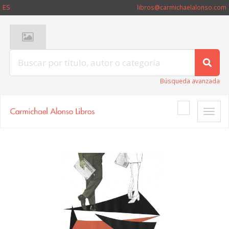
ES
libros@carmichaelalonso.com
Búsqueda avanzada
Toggle
naviga