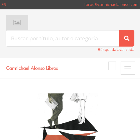
ES
libros@carmichaelalonso.com
Búsqueda avanzada
Toggle
naviga