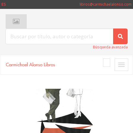
ES
libros@carmichaelalonso.com
Búsqueda avanzada
Toggle
naviga