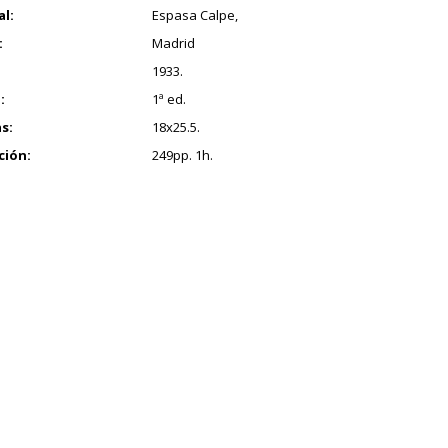
al:
Espasa Calpe,
:
Madrid
1933.
:
1ª ed.
s:
18x25.5.
ción:
249pp. 1h.
.