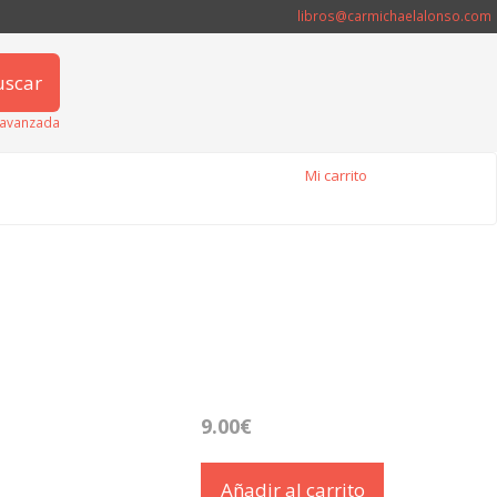
libros@carmichaelalonso.com
uscar
avanzada
Mi carrito
9.00€
Añadir al carrito