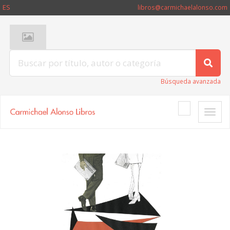
ES
libros@carmichaelalonso.com
Búsqueda avanzada
Toggle
naviga