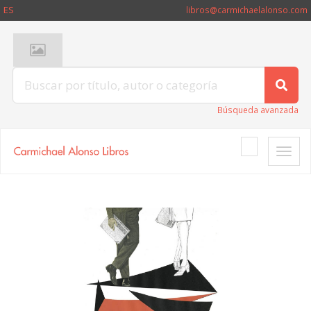
ES
libros@carmichaelalonso.com
Búsqueda avanzada
Toggle
naviga