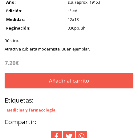
Año:
s.a. (aprox. 1915.)
Edición:
1ª ed.
Medidas:
12x18.
Paginación:
330pp. 3h.
Rústica.
Atractiva cubierta modernista. Buen ejemplar.
7.20€
Añadir al carrito
Etiquetas:
Medicina y farmacología
Compartir: