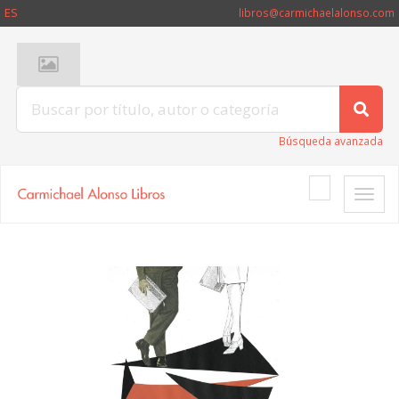
ES
libros@carmichaelalonso.com
Búsqueda avanzada
Toggle
naviga