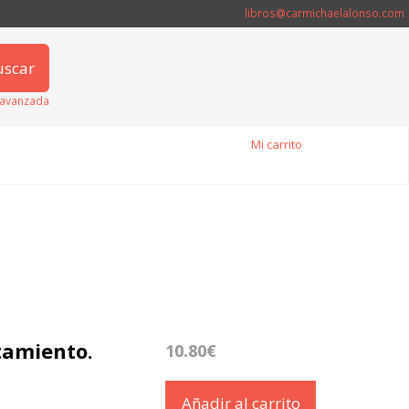
libros@carmichaelalonso.com
uscar
avanzada
Mi carrito
tamiento.
10.80€
Añadir al carrito