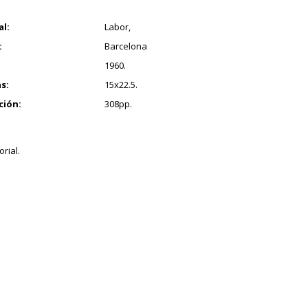
1
al:
Labor,
:
Barcelona
1960.
s:
15x22.5.
ción:
308pp.
orial.