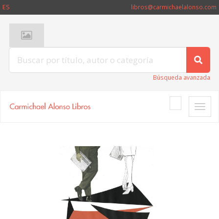
ES
libros@carmichaelalonso.com
Búsqueda avanzada
Toggle
naviga