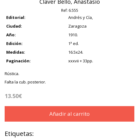
Claver Bello, Anastasio
Ref:
6.555
Editorial:
Andrés y Cía,
Ciudad:
Zaragoza
Año:
1910.
Edición:
1ª ed.
Medidas:
16.5x24.
Paginación:
xxxvii + 33pp.
Rústica.
Falta la cub. posterior.
13.50€
Añadir al carrito
Etiquetas: