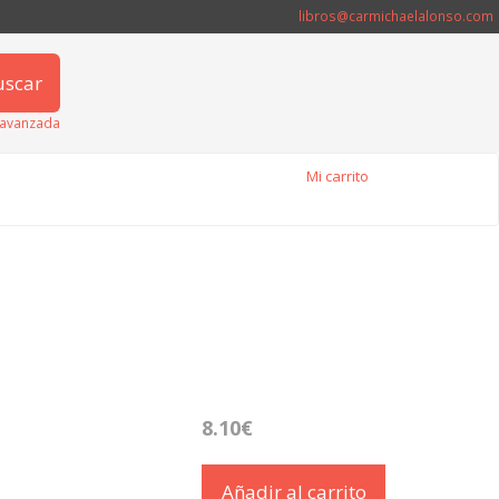
libros@carmichaelalonso.com
uscar
avanzada
Mi carrito
8.10€
Añadir al carrito