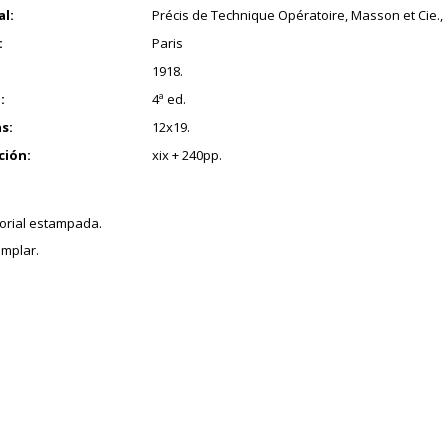
al:
Précis de Technique Opératoire, Masson et Cie.,
:
Paris
1918.
:
4ª ed.
s:
12x19.
ción:
xix + 240pp.
torial estampada.
mplar.