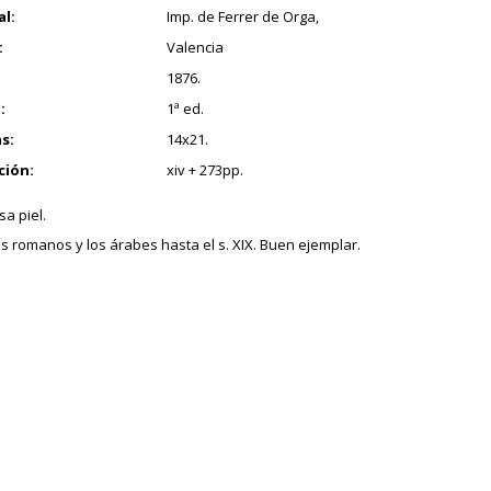
al:
Imp. de Ferrer de Orga,
:
Valencia
1876.
:
1ª ed.
s:
14x21.
ción:
xiv + 273pp.
a piel.
s romanos y los árabes hasta el s. XIX. Buen ejemplar.