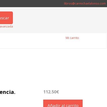
libros@carmichaelalonso.com
uscar
avanzada
Mi carrito
encia.
112.50€
Añadir al carrito