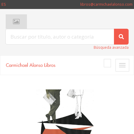
ES
libros@carmichaelalonso.com
Búsqueda avanzada
Toggle
naviga