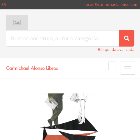
ES
libros@carmichaelalonso.com
Búsqueda avanzada
Toggle
naviga