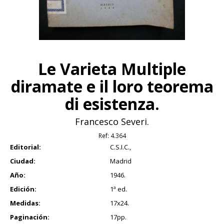
Le Varieta Multiple
diramate e il loro teorema
di esistenza.
Francesco Severi.
Ref:
4.364
Editorial:
C.S.I.C.,
Ciudad:
Madrid
Año:
1946.
Edición:
1ª ed.
Medidas:
17x24.
Paginación:
17pp.